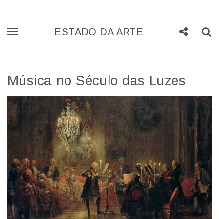
Skip
Busc
ESTADO DA ARTE
Mostrar
Compartilhe
to
Menu
content
Música no Século das Luzes