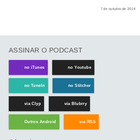
7 de outubro de 2014
ASSINAR O PODCAST
no iTunes
no Youtube
no TuneIn
no Stitcher
via Clyp
via Blubrry
Outros Android
via RSS