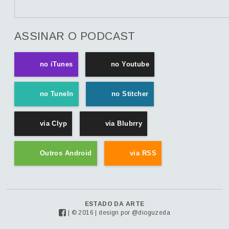
ASSINAR O PODCAST
no iTunes
no Youtube
no TuneIn
no Stitcher
via Clyp
via Blubrry
Outros Android
via RSS
ESTADO DA ARTE
| © 2016 | design por
@dioguzeda