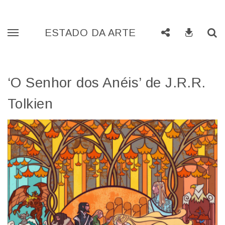
Skip
Busc
ESTADO DA ARTE
Mostrar
Compartilhe
Baixe
to
Menu
audio
content
‘O Senhor dos Anéis’ de J.R.R.
Tolkien