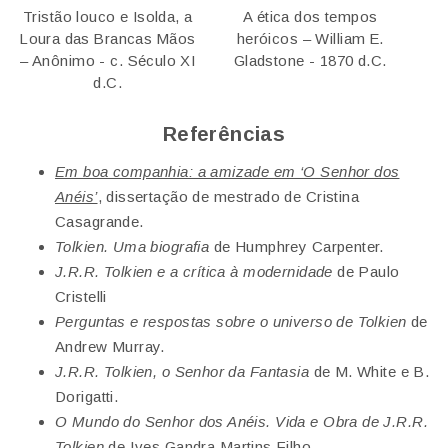
Tristão louco e Isolda, a
A ética dos tempos
Loura das Brancas Mãos
heróicos – William E.
– Anônimo - c. Século XI
Gladstone - 1870 d.C.
d.C.
Referências
Em boa companhia: a amizade em ‘O Senhor dos
Anéis’
, dissertação de mestrado de Cristina
Casagrande.
Tolkien. Uma biografia
de Humphrey Carpenter.
J.R.R. Tolkien e a crítica à modernidade
de Paulo
Cristelli
Perguntas e respostas sobre o universo de Tolkien
de
Andrew Murray.
J.R.R. Tolkien, o Senhor da Fantasia
de M. White e B.
Dorigatti.
O Mundo do Senhor dos Anéis. Vida e Obra de J.R.R.
Tolkien
de Ives Gandra Martins Filho.