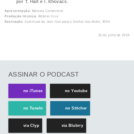
por T. Hart e I. Khovacs.
Apresentação:
Marcelo Consentino
Produção técnica:
Afrânio Cruz
Ilustração
: iluminura de Jian Guo para o
Senhor dos Anéis
, 2004.
23 de julho de 2018
ASSINAR O PODCAST
no iTunes
no Youtube
no TuneIn
no Stitcher
via Clyp
via Blubrry