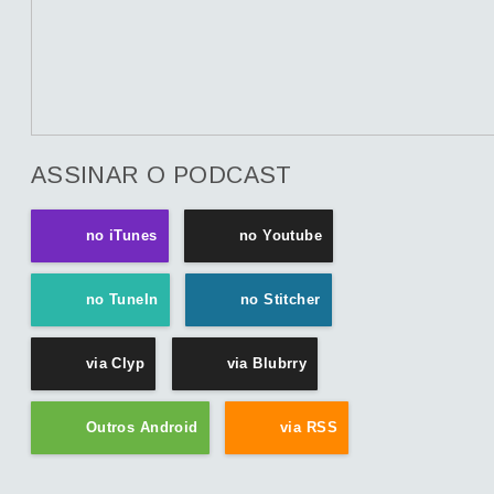
ASSINAR O PODCAST
no iTunes
no Youtube
no TuneIn
no Stitcher
via Clyp
via Blubrry
Outros Android
via RSS