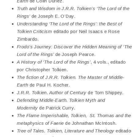
Earth
de Colin Duriez.
Truth and Wisdom in J.R.R. Tolkien’s ‘The Lord of the
Rings’
de Joseph E. O’Day.
Understanding ‘The Lord of the Rings’: the Best of
Tolkien Criticism
editado por Neil Isaacs e Rose
Zimbardo.
Frodo’s Journey: Discover the Hidden Meaning of ‘The
Lord of the Rings’
de Joseph Pearce.
A History of ‘The Lord of the Rings’
, 4 vols., editado
por Christopher Tolkien.
The fiction of J.R.R. Tolkien. The Master of Middle-
Earth
de Paul H. Kocher.
J.R.R. Tolkien. Author of Century
de Tom Shippey.
Defending Middle-Earth. Tolkien Myth and
Modernity
de Patrick Curry.
The Flame Imperishable, Tolkien, St. Thomas and the
metaphysics of Faerie
de Johnathan McIntosh.
Tree of Tales. Tolkien, Literature and Theology
editado